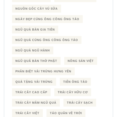
NGUỒN GỐC CÂY VÚ SỮA
NGÀY ĐẸP CÚNG ÔNG CÔNG ÔNG TÁO
NGŨ QUẢ BÀN GIA TIÊN
NGŨ QUẢ CÚNG ÔNG CÔNG ÔNG TÁO
NGŨ QUẢ NGŨ HÀNH
NGŨ QUẨ BÀN THỜ PHẬT
NÔNG SẢN VIỆT
PHÂN BIỆT VẢI TRỨNG HƯNG YÊN
QUÀ TẶNG VẢI TRỨNG
TIỄN ÔNG TÁO
TRÁI CÂY CAO CẤP
TRÁI CÂY HỮU CƠ
TRÁI CÂY MÂM NGŨ QUẢ
TRÁI CÂY SẠCH
TRÁI CÂY VIỆT
TÁO QUÂN VỀ TRỜI