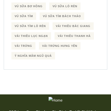
VÚ SỮA BƠ HỒNG
VÚ SỮA LÒ RÈN
VÚ SỮA TÍM
VÚ SỮA TÍM BÁCH THẢO
VÚ SỮA TÍM LÒ RÈN
VẢI THIỀU BẮC GIANG
VẢI THIỀU LỤC NGẠN
VẢI THIỀU THANH HÀ
VẢI TRỨNG
VẢI TRỨNG HƯNG YÊN
Ý NGHĨA MÂM NGŨ QUẢ