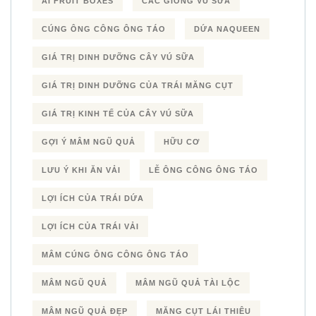
AI FRUIT BOXES
CÁC GIỐNG VÚ SỮA
CÚNG ÔNG CÔNG ÔNG TÁO
DỨA NAQUEEN
GIÁ TRỊ DINH DƯỠNG CÂY VÚ SỮA
GIÁ TRỊ DINH DƯỠNG CỦA TRÁI MĂNG CỤT
GIÁ TRỊ KINH TẾ CỦA CÂY VÚ SỮA
GỢI Ý MÂM NGŨ QUẢ
HỮU CƠ
LƯU Ý KHI ĂN VẢI
LỄ ÔNG CÔNG ÔNG TÁO
LỢI ÍCH CỦA TRÁI DỨA
LỢI ÍCH CỦA TRÁI VẢI
MÂM CÚNG ÔNG CÔNG ÔNG TÁO
MÂM NGŨ QUẢ
MÂM NGŨ QUẢ TÀI LỘC
MÂM NGŨ QUẢ ĐẸP
MĂNG CỤT LÁI THIÊU